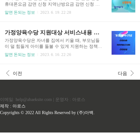
분증에서 최대 글자 수가 통일됩니다. ● 신분증 사
휴대폰요금 감면 신청 지역난방요금 감면 신청 TV
진 규격도 표준화되어 가로 3.5cm, 세로 4.5cm가 됩
수신료 감면 신청 유선 전화요금 감면 신청 정부에
알면 돈되는 정보
2023. 6. 19. 22:28
니다. ● 주요 국가 신분증(주민등록증, 운전면허증,
서 6가지 요금감면의 혜택을 지원하는데요 전기요
여권 등)에 대한 날짜 표기도 통일됩니다. 2023년
금, 도시가스, 휴대폰, 지역난방, TV, 유선전화 요
부터 시행될 주민등록증 개정안은 기존 주민등록
금감면 혜택과 신청대상 신청방법에 대해서 알아
가정양육수당 지원대상 서비스내용 신청방법 알아보기
증의 한계점을 개선하기 위한 다양한 변화가 포함
보겠습니다. 전기요금 감면 신청 전기요금 감면 신
되어 있습니다. 가장..
청 대상자는 기초생활수급자, 차상위 계층, 그리고
가정양육수당은 자녀를 집에서 키울 때, 부모님들
심한 장애인입니다. 신청 방법 1. 한국전력 고객센
이 덜 힘들게 아이를 돌볼 수 있게 지원하는 정책입
터(국번 없이 123)에 전화하여 대상자 확인 후 전기
니다. 이덕분에 부모님들은 아이를 키우며 발생하
알면 돈되는 정보
2023. 6. 16. 22:26
요금 감면 신청 2. 방문 신청 시 필요한 서류는 신
는 금전적인 부담을 조금이라도 덜 수 있도록 하는
분증과 최근 전기요금 납부 고지서(고객번호 확인
지원정책으로 지원대상, 서비스내용, 신청방법에
용) 또한 기타 방법으로는 한전 사이버지점, 주소
대해서 정리해 드리겠습니다. 가정양육수당 지원
이전
다음
지 관할 한전지사, 주민센터, 복지로 통해 전기요금
대상 가정양육수당은 대한민국 국적이 있는 아이
감면 신청이 가능합니..
나 재외국민 아이에게 지원되는 돈이에요. 이 돈은
어린이집, 유치원, 종일제 아이 돌봄 서비스를 사용
하지 않고 집에서 아이를 돌보는 경우에 지원돼요.
이메일: help@abaeksite.com | 운영자 : 아로스
하지만 해외에서 살고 있는 아이들은 지원받을 수
없어요. 아이가 다른 곳에서 돌봄을 받을 때는 서비
제작 : 아로스
스 변경신청을 해야 해요. 아이의 나이나 부모님의
Copyrights © 2022 All Rights Reserved by (주)아백.
돈을 얼마나 벌었는지와 상관없이 지원이 되며 초
등학교 입학 전인 86개월 미만의 아이..