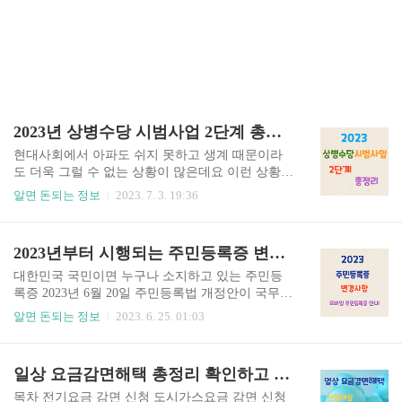
2023년 상병수당 시범사업 2단계 총정리
현대사회에서 아파도 쉬지 못하고 생계 때문이라
도 더욱 그럴 수 없는 상황이 많은데요 이런 상황에
도움이 되기 위해 작년부터 상병수당 시범사업을
알면 돈되는 정보
2023. 7. 3. 19:36
진행했고 올해 7월부터 2단계를 상병수당시범사업
을 시행하게 되었습니다. 어떤 사업인지 신청방법,
지원금액, 신청대상에 알아보겠습니다. 상병수당
2023년부터 시행되는 주민등록증 변경사항 및 모바일 주민등록증 안내
시범사업 2단계란? 상병 수당 시범사업 2단계란 업
무 외에서 근로자가 아프거나 다쳐 경제활동을 할
대한민국 국민이면 누구나 소지하고 있는 주민등
수 없게 되면, 국가에서는 치료에 전념할 수 있도록
록증 2023년 6월 20일 주민등록법 개정안이 국무회
소득 보장 제도를 제공합니다. 일상적인 업무 중 아
의를 통과했습니다. 그로 인해 많은 것들이 달라지
알면 돈되는 정보
2023. 6. 25. 01:03
닌 상황에서의 병건이나 부상엔 병가나 산재보험
는데요 주민등록증 변경사항과 모바일 주민등록증
이 적용되지 않기 때문에, 이와 같은 제도가 도입되
에 대해서 알아보도록 하겠습니다. 주민등록증에
어 근로자가 편안하게 치료를 받을 수 있도록 지원
유효기간 도입 및 신분증 표준화 ● 2023년부터 주
일상 요금감면해택 총정리 확인하고 신청하세요
해 줍니다. 상병수당 시범사업 지역 1단계 (2022년
민등록증은 유효기간이 도입되어 10년 주기로 갱
7월 ~ 2023년 6월):..
신해야 합니다. ● 성명 표기가 표준화되어 모든 신
목차 전기요금 감면 신청 도시가스요금 감면 신청