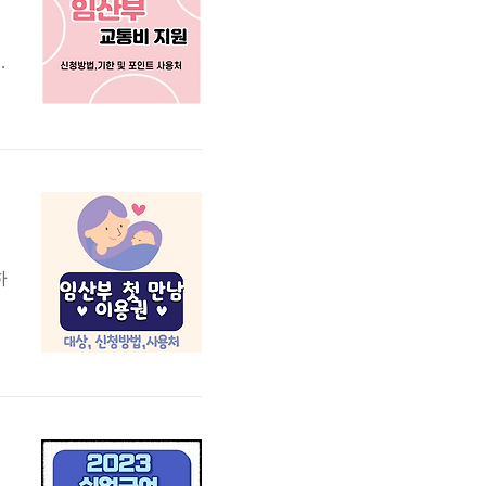
부
0
하
0
민
받
됩