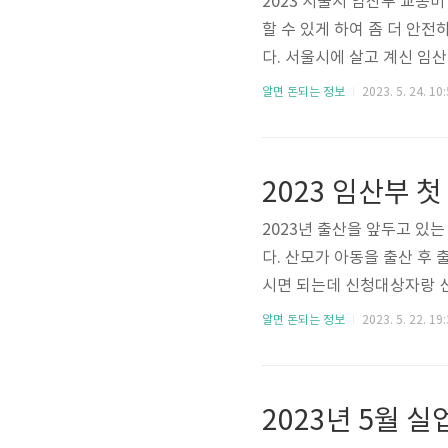
2023 서울시 임산부 교통
할 수 있게 하여 좀 더 안
다. 서울시에 살고 계신 임
교통비 지원대상 서울시에 거
알면 돈되는 정보
2023. 5. 24. 10
만 원의 금액을 지원받으실
본인 명의 신용(체크카드)으
현재 주민등록상 6개월 이상
현재 6개월 이상 서울시에 거
2023년 출산을 앞두고 있
다. 산모가 아동을 출산 후
시면 되는데 신청대상자랑 신
23 첫 만남 이용권 대상 첫
알면 돈되는 정보
2023. 5. 22. 19
등록 번호까지 부여받으신 
며 지급 방식은 국민행복카
음 시점부터 1년간 사용이 
2023년 5월 
니다. 예를 들어 1월에 출산 