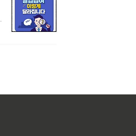
에
미
.