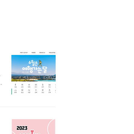
으
가
홈
할
노