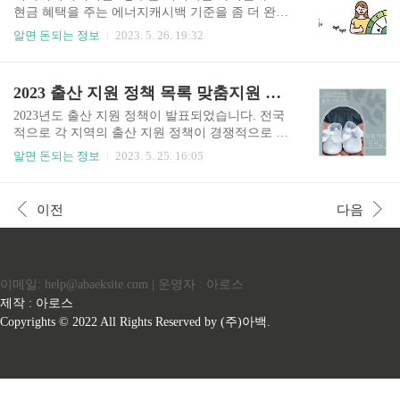
정자 포함되며 ※단, 난민인정을 받기 위해 심사진
현금 혜택을 주는 에너지캐시백 기준을 좀 더 완화
행 중인 경우 제외됩니다. ▷재한 외국인처우기본
하기로 했습니다. 에너지캐시백은 주변 아파트 단
알면 돈되는 정보
2023. 5. 26. 19:32
법에 따른 특별기여자 ▣출생신고완료 후 주민등
지나 가구에 비해 전기 사용량을 상대적으로 많이
록번호 부여받은 아동 ▷사회복지 및 의료급여 관
줄인 경우 절약된 전기 사용량에 대해 현금으로 돌
리번호부여된 대상자도 포함 ▷주민등록법에 따른
려받는 에너지 절감 인센티브 제도입니다. 대상 및
2023 출산 지원 정책 목록 맞춤지원 및 전국 장려금지원 신청방법
거주지불명자 중 실제 거주지가 확인되는 자도 포
지급기준 6개월 단위로 지급되며, 아파트 단지는
함 2023년 아동수당 지급금액 ▣ 아동수..
절감 기준 구간별로 20만 ~ 400만 원, 아파트 세대
2023년도 출산 지원 정책이 발표되었습니다. 전국
는 절감량 1 kWh당 최대 100원까지 돌려받습니다.
적으로 각 지역의 출산 지원 정책이 경쟁적으로 바
캐시백 지급을 위해서는 최소 3%~5% 절감률 달성
뀌고 있는데 맞춤지원이랑 장려금과 추가로 어떠
알면 돈되는 정보
2023. 5. 25. 16:05
이 필요합니다. 에너지 절약 활동에 참여하려면, 지
한 혜택을 받을수 있으며 어디서 어떻게 신청하는
난 1월 30일부터 2월 28일 사이에 한전 사이버지점
지 알아보도록 하겠습니다. 2023 출산 지원 정책이
을 통해 에너지캐시백 가입 신청을 했다면 8월경에
란? 2023년 출산 지원 정책의 변화가 생긴 이유는 2
이전
다음
캐시백을 받을 수 있습니다. 에너지 절감 활동 기간
022년 대한민국 합계출산율은 0.78명으로 OECD국
은 올해 1월..
가 중 저출산 국가 1위를 했습니다. 만 15~49세의
여성 1명이 낳을 아이를 예측한 숫자가 0.78명이란
뜻입니다. 지난해 처음 0.7명대에 진입한 데다 세계
이메일: help@abaeksite.com | 운영자 : 아로스
적으로 낮은 수준이라 국민들한테 큰 충격을 줬습
니다. 그래서 출산을 장려하기 위해서 나온 정책이
제작 : 아로스
출산 지원 정책이라고 보시면 됩니다. 신청 방법 하
Copyrights © 2022 All Rights Reserved by (주)아백.
나: 복지로 홈페이지에 접속하여 신청할수 있습니
다. 둘..