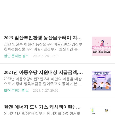
2023 임산부친환경 농산물꾸러미 지원대상,내용,품목 달라진 신청방법 및 신청날짜
2023 임산부 친환경 농산물꾸러미란? 2023 임산부
친화경농산물 꾸러미란? 임산부가 임신기간 동안
건강 증진과 지역 경제 활성화하기 위한 제도로써
알면 돈되는 정보
2023. 5. 28. 17:18
임산부를 대상으로 친환경 농산물을 지원하는 사
업입니다. 2023년 달라진 사항이 있으니 확인하시
고 신청하시기 바랍니다. 2023 임산부 친환경 농산
2023년 아동수당 지원대상 지급금액, 신청 및 계좌변경신청방법
물꾸러미 지원대상2022년 작년에는 전국적으로 시
행했던 사업이나 2023년에 정부 예산에 임산부 친
2023년 아동수당이란? 만 8세 미만의 아동을 대상
환경 농산물꾸러미 지원 사업이 정부 예산이 전액
으로 가정에 양육부담을 덜어주고 아동의 기본적
삭감되었습니다. 그로 인해 지자체 예산으로 시행
인 권리와 복지를 증진시키기 위한 정책입니다. 아
알면 돈되는 정보
2023. 5. 27. 20:02
하는 곳과 시행하지 못하는 곳이 발생하고 있습니
동수당의 지급기준, 지급일, 계좌변경신청 방법에
다. 지원대상은 작년과 동일하며 2023년 1월 1일 기
대해서 설명드리겠습니다. 2023년 아동수당 지원
준 임신 중이거나 1월 1일 기준 출산한 산모일 것을
대상 ▣ 대한민국 국적을 보유한 만 8세 미만 아동
한전 에너지 도시가스 캐시백이란? 신청기간 방법, 지급기준 금액
보이며 단, 지역사회통합건강증진사업인(영양플러
(0~95개월) 동안 지급됩니다. ▷ 국제법에 따라 복
스)의 지원을 받고 있..
수국적자도 포함됩니다. ▷ 난민법에 따라 난민인
에너지캐시백이란? 정부는 에너지를 아끼면서도