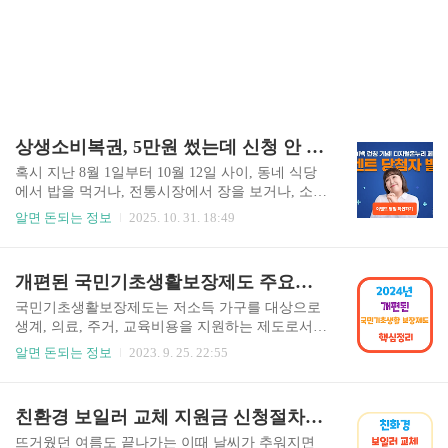
상생소비복권, 5만원 썼는데 신청 안 했나요?
혹시 지난 8월 1일부터 10월 12일 사이, 동네 식당
에서 밥을 먹거나, 전통시장에서 장을 보거나, 소상
공인 가게에서 카드로 5만 원 이상 결제한 적이 있
알면 돈되는 정보
2025. 10. 31. 18:49
으신가요? 만약 그렇다면, 당신은 1등 2,000만 원의
상생소비복권 당첨 '기회'를 이미 획득했었습니다.
하지만 만약, 10월 12일까지 '상생페이백' 사이트에
개편된 국민기초생활보장제도 주요내용 신청방법
서 '신청' 버튼 하나를 누르지 않았다면, 그 기회는
0원이 되었습니다. 내 돈 쓰고, 이미 받은 당첨 기
국민기초생활보장제도는 저소득 가구를 대상으로
회마저 내 손으로 날려버린 것. 이것이 바로 상생소
생계, 의료, 주거, 교육비용을 지원하는 제도로서
비복권을 놓친 사람들이 겪는 '가장 억울한 손해'입
국가가 일정 기준선에 미달하는 가구들의 인간다
알면 돈되는 정보
2023. 9. 25. 22:55
니다. 1. '나는 해당 없겠지'… 이미 발생한 손해의
운 삶을 보장하기 위해 시행되고 있습니다. 이 제도
시작 상생소비복권은 정부가 소상공인 소비를 촉
는 1997년 외환위기로 인해 실업과 빈곤 문제가 심
진하기 위해 진행한 '대국민 감사 이벤트'였습니다.
각했던 상황에서 도움이 필요한 가정들을 지원하
친환경 보일러 교체 지원금 신청절차, 지원대상제품, 지원금액
복잡한 조건도 아니었습니다.행사 기간:..
기 위해 도입되었습니다. 최근에는 제도의 혜택을
받는 신규 대상자 수가 크게 증가하여 약 10만 명에
뜨거웠던 여름도 끝나가는 이때 날씨가 추워지면