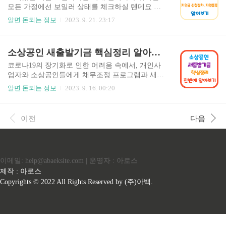
이르게 되었습니다. 이러한 국민기초생활보장제도
모든 가정에선 보일러 상태를 체크하실 텐데요 보
의 개편이 어떻게 되었는지 알아보도록 하겠습니
일러가 오래되어 바꾸실 계획이 있으신 분들이라
알면 돈되는 정보
2023. 9. 21. 23:17
다. 개편된 국민기초생활 보장제도란? 국민기초생
면 정부에서 지원해 주는 보일러 교체 지원금이 있
활보장제도는 저소득 가구에게 필요한 생계, 의료,
습니다. 최대 60만 원까지 지원받을 수 있는데요 지
주거, 교육비용을 지원하는 제도입니다. 이 제도는
원금을 받으려면 어떻게 신청해야 하는지 지원해
소상공인 새출발기금 핵심정리 알아보기
1997년 외환위기 때 실업과 빈곤 문제가 심각했던
주는 제품은 어떤 것이 있는지 그리고 지원금액은
상황에서 저소득층의 삶을 보장하기 위..
얼마인지 알아보도록 하겠습니다. 친환경 보일러
코로나19의 장기화로 인한 어려움 속에서, 개인사
교체 지원금 신청절차 지원금 신청 절차 ● 친환경
업자와 소상공인들에게 채무조정 프로그램과 새
보일러를 설치한 후, 신청 관련 시스템에 접속합니
출발 기금이 큰 도움이 될 수 있습니다. 이들은 대
알면 돈되는 정보
2023. 9. 16. 00:20
다. ● 로그인을 한 후, 개인정보 수집 및 이용에 동
출 상환 부담을 줄이고, 신용회복 및 자영업 재개를
의합니다. ● 필요한 서류를 준비하고, 신청자 정보
지원하여 경제적 안정을 찾는 데 필요한 도구가 됩
를 입력합니다. ● 설치된 보일러의 제조일자와 제
니다. 오늘은 이러한 프로그램과 기금에 대해 자세
이전
다음
조번호 등 설치 정보를 입력합니다. ● 보일러 설치
히 알아보도록 하겠습니다. 소상공인 새 출발기금
전후의 사진을 등록합니다. ● ..
이란? 코로나19의 영향으로 자영업자와 소상공인
들이 대출 상환에 어려움을 겪는 경우, 정부에서는
이를 돕기 위한 '새 출발 기금'이라는 프로그램을
이메일: help@abaeksite.com | 운영자 : 아로스
운영하고 있습니다. 이 프로그램은 코로나19 방역
조치에 따른 영업 제한 등으로 인해 어려움을 겪는
제작 : 아로스
사람들이 대출 상환 부담을 줄일 수 있도록 도와주
Copyrights © 2022 All Rights Reserved by (주)아백.
기 위한 것입니다. 상환기간 연장: 대출의 만기일을
연장함으로써 매월 상환하는 금..