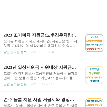
2023 조기폐차 지원금(노후경우차량) 지원대상, 지원금액, 신청방법 알아보기
오래된 차량을 가지고 계시다면, 지원금을 받아 폐
차를 고려해야 할 상황이라고 생각하실 수 있습니
다. 특별히 5등급 차량의 경우, 2023년까지만 보조
알면 돈되는 정보
2023. 8. 15. 00:34
금 지원이 높은 확률로 예측되고 있습니다. 그러므
로, 노후 경유차 조기폐차 지원 대상, 지원금액 및
신청 방법 등에 대해 자세히 살펴보는 것이 필요하
2023년 일상지원금 지원대상 지원금액 신청방법 알아보기
겠습니다. 이 글에서는 이러한 내용들을 살펴볼 예
정이니, 참고해 주시기 바랍니다. 목차 조기폐차 지
코로나와 경기침체와 고공행진을 거듭하는 물가로
원대상 조기폐차 지원금액 조기폐차 신청방법 조
인해 모든 분들이 힘든 시기인데요 정부에서 물가
기폐차차량 간단체크방법 2023 노후차량 조기폐차
승승 및 경제적으로 어려운 분들을 도움들 주기 위
알면 돈되는 정보
2023. 8. 12. 21:14
지원대상 한국에서는 환경오염을 방지하기 위해
해 일상지원금 정책을 시행하고 있습니다. 차상위
차량의 종류, 연식, 오염물질 배출 수준 등에 따라
계층을 우선으로 지원할 예정이며 일상지원금의
1~5등급까지 나누어 배출가스 등급제를 운영하고
지원대상, 지원금액, 신청방법까지 살펴보겠습니
손주 돌봄 지원 사업 서울시와 경상남도 가족 도움 지원금 소개
있습니다. 특히, 배출가스 발생량이 많은 4~5등급
다. 2023년 일상지원금 지원대상 가구원수 1인 2인
의 노후 경유차의 경우, 조..
3인 4인 5인 6인 기준중위소득 22년 194만원4812 3
서울시, 할머니·할아버지에게 손주 돌봄 지원 서울