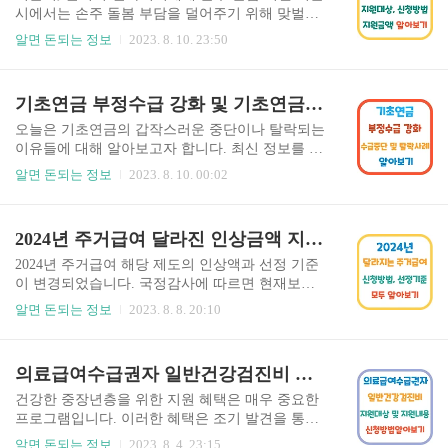
26만85 419만4701 512만1080 602만4515 690만7004
시에서는 손주 돌봄 부담을 덜어주기 위해 맞벌이
23년 207만7892 345만6155 443만4816 540만964 63
와 한부모 가정에 '서울형 아이 돌봄비'를 월 30만
알면 돈되는 정보
2023. 8. 10. 23:50
3만688 722만7981 2023년에는 소득분위 별로 구별
원 지원합니다. 지원 대상은 24~36개월 영아를 키
하여 가구에 차등 지원되는 정책이 예정되어 있습
우는 기준 중위소득 150% 이하 가구입니다. 이모,
니다. 주요 내용은..
삼촌과 같은 4촌 이내 친인척도 지원이 가능하며,
기초연금 부정수급 강화 및 기초연금 중단, 탈락 사례 총정리
민간 아이 돌봄 서비스 이용도 가능합니다. 지원 기
준과 신청 방법을 확인해 보세요. 서울형 아이 돌봄
오늘은 기초연금의 갑작스러운 중단이나 탈락되는
비 지원대상 서울형 아이 돌봄비 지원 대상 및 조건
이유들에 대해 알아보고자 합니다. 최신 정보를 포
서울시의 '서울형 아이 돌봄비'는 24~36개월 영아
함하여 설명해 드리겠습니다. 특히, 10월과 11월에
알면 돈되는 정보
2023. 8. 10. 00:02
를 키우는 맞벌이, 다자녀, 다문화, 한부모 가정 등
하반기 사회보장급여 정기 확인 조사가 시작될 예
의 중위소득 150% 이하 가구에 지원됩니다. 4촌 이
정이므로, 이번 글을 참고하시고 주의해 주시기 바
내의 19세 이상 친인척이 육아 조력자로 활동할 수
랍니다. 다음 내용을 통해 기초연금이 중단되거나
2024년 주거급여 달라진 인상금액 지원금액 신청방법 선정기준
있으며, 다른 시도에 거주해도 가능합니다. 지급..
탈락되는 이유들을 파악하시고 대비하시면 좋을
것으로 예상됩니다. 기초연금 부정수급 강화 정부
2024년 주거급여 해당 제도의 인상액과 선정 기준
는 6월 1일부터 기초연금 부정수급 관리체계를 강
이 변경되었습니다. 국정감사에 따르면 현재보다 7
화하기로 발표했습니다. 이를 위해 부정수급 예측
4만 가구 이상이 주거급여를 받을 수 있는 상황임
알면 돈되는 정보
2023. 8. 8. 20:10
모형 개발과 비대면 조사 시스템 확대 등 사후관리
에도 불구하고, 대부분은 신청 방법을 모르거나 인
체계를 개선할 계획입니다. 또한, 25개 기간 84종의
지하지 못해 혜택을 받지 못하고 있습니다. 2024년
외부자료를 활용하여 수급자의 인적 변동 확인과
선정 기준의 완화로 인해 소득 기준이 48% 이하인
의료급여수급권자 일반건강검진비 지원대상 내용 및 신청방법 알아보기
확인 조사 대상자 선정에 활용할 것이며, 건강보험
가구들도 이제 주거급여를 받을 수 있게 되었으며,
요양급여 자료를 추가로 연계하여 정..
이로 인해 더 많은 가구가 주거급여를 받을 수 있게
건강한 중장년층을 위한 지원 혜택은 매우 중요한
되었습니다. 이 글에서는 주거급여에 대한 최신 정
프로그램입니다. 이러한 혜택은 조기 발견을 통해
보와 최대 지원 금액에 대해서 알아보겠습니다. 주
건강을 지키고, 신속한 치료와 지속적인 관리로 건
알면 돈되는 정보
2023. 8. 4. 23:15