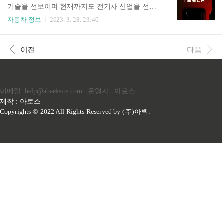
모델 S와 유사한 성능을 갖추고 있다. 모델 X는 최
기술을 선보이며 현재까지도 전기차 산업을 선도
대 547km의 주행 거리를 제공하며 0~60 mph까지
하고 있는 기업이다. 테슬라의 창업자 일론머스크
자동차 정보
2023. 3. 28. 23:40
약 2.5초 만에 가속할 수 있다. 모델 X는 Falcon Win
는 PayPal에서 성공을 거둔 후 테슬라 창업에 이르
g 도어를 갖추고 있어 차량 내부로 쉽게 출입이 가
게 되었다. 테슬라는 2003년에 설립되었으며 창업
능하다. 3. 모델 3: 테슬라의 보급형 모델로써 가장
자인 일론 머스크는 환경 친화적이면서 고효율적
이전
다음
저렴한 가격대..
인 전기차 생산을 목표로 테슬라를 창업하였다. 20
08년 테슬라는 첫 번째 모델인 로드스터를 출시하
였고 이 모델은 전기차로서는 최초로 320km 이상
주행 거리를 실현함으로써 소비자가 고민하지 않
이메일: help@abaeksite.com | 운영자 : 아로스
고 전기차를 구매할 수 있는 기회를 제공했다. 이후
2012년에는 라인업에서 모델 S를 발표하였다. 이
제작 : 아로스
모델은 대형 세단으로써 전기차 중에서도 가장 높
Copyrights © 2022 All Rights Reserved by (주)아백.
은 주행 거리와 성능을 자랑하며 전기차 시장을 선
도하는 모델이 되었다. 2015년..