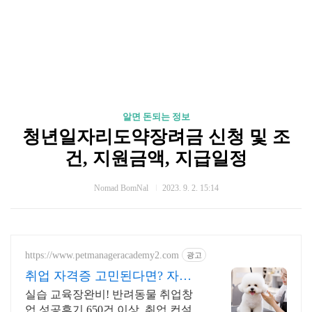
알면 돈되는 정보
청년일자리도약장려금 신청 및 조
건, 지원금액, 지급일정
Nomad BomNal
2023. 9. 2. 15:14
https://www.petmanageracademy2.com
광고
취업 자격증 고민된다면? 자격
증 취득을 위한 맞춤교육
실습 교육장완비! 반려동물 취업창
업 성공후기 650건 이상, 취업 컨설팅