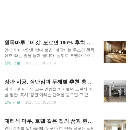
원목마루, '이것' 모르면 100% 후회합니다.
인테리어 상담을 받다 보면 "바닥재는 무조건 원목
이죠"라는 말을 듣게 됩니다. 실제로 모델하우스나
고급 호텔에 들어섰을 때 느껴지는 그 우아하고 깊
꿀팁 정보
2025. 11. 29. 20:14
이 있는 분위기는 9할이 바닥, 즉 원목마루 덕분입
니다.하지만 견적서를 받아보는 순간 고민에 빠집
니다. 일반 강마루보다 3~4배는 비싼 가격. 게다가
장판 시공, 장단점과 두께별 추천 총정리
"물 한 방울도 조심해야 한다", "찍히면 끝이다"라
는 무시무시한 소문까지 들립니다. 과연 원목마루
과거 대한민국의 모든 안방을 차지했던 노란색 비
는 그 비싼 돈과 불편함을 감수할 만큼의 가치가 있
닐 장판. 혹시 '장판'이라는 단어를 들으면 그 끈적
을까요? 오늘 이 글을 통해 원목마루의 허와 실, 그
하고 촌스러운 이미지만 떠오르시나요? 만약 그렇
꿀팁 정보
2025. 11. 18. 21:18
리고 예산 계획을 완벽하게 정리해 드립니다. 1.
다면, 당신은 인테리어 예산을 아낄 수 있는 최고의
"무늬만 나무가 아닙니다" 원목마루란?우선 정의
선택지를 놓치고 있는 것입니다.최근의 장판은 '마
부터 명확히 해야 합니다. 한국에서 흔히 말하는 원
루'보다 더 리얼한 디자인과, 무릎을 보호하는 두툼
대리석 마루, 호텔 같은 집의 꿈과 현실 (장단점 총정리)
목마루는 통나무를 그대로 자른 것이 아닙니다(이
한 쿠션감으로 화려하게 부활했습니다. 가성비와
건 변형이 심해 온돌..
실용성, 두 마리 토끼를 모두 잡고 싶은 분들을 위
인테리어를 알아볼 때, 누구나 한 번쯤 꿈꾸는 로망