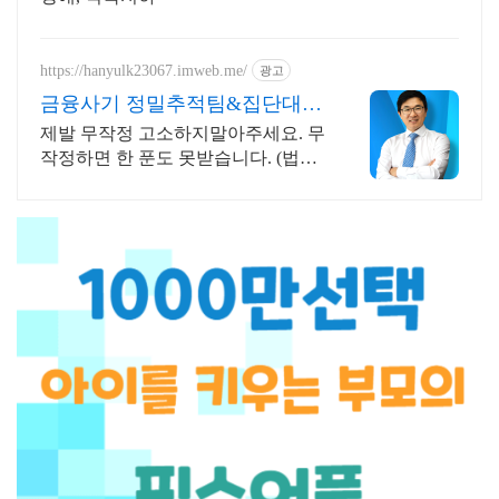
https://hanyulk23067.imweb.me/
광고
금융사기 정밀추적팀&집단대응
전액승소(3억7천) 사례보유
제발 무작정 고소하지말아주세요. 무
작정하면 한 푼도 못받습니다. (법무
법인 한율)