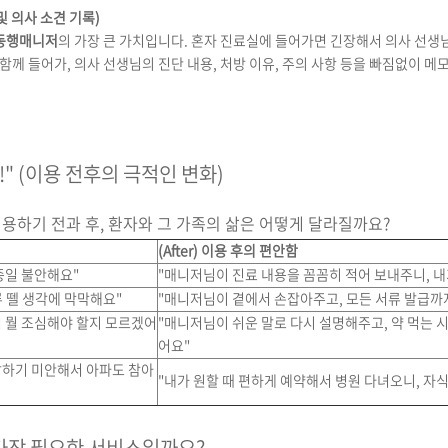
 및 의사 소견 기록)
동행매니저
의 가장 큰 가치입니다. 혼자 진료실에 들어가면 긴장해서 의사 선생
함께 들어가, 의사 선생님의 진단 내용, 처방 이유, 주의 사항 등을 빠짐없이 메
요!" (이용 전후의 극적인 변화)
용하기 전과 후, 환자와 그 가족의 삶은 어떻게 달라질까요?
(After) 이용 후의 편안함
종일 불안해요"
"매니저님이 진료 내용을 꼼꼼히 적어 보내주니, 내
 뗄 생각에 막막해요"
"매니저님이 곁에서 손잡아주고, 모든 서류 발급까
서 뭘 조심해야 할지 모르겠어
"매니저님이 쉬운 말로 다시 설명해주고, 약 먹는
어요"
말하기 미안해서 아파도 참아
"내가 원할 때 편하게 예약해서 병원 다녀오니, 자식
 가장 필요한 서비스일까요?