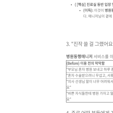
( [핵심] 진료실 동반 입장
(이득):
이것이
병원
다. 매니저님이 곁에 
3. "진작 쓸 걸 그랬어
병원동행매니저
서비스를 이
(Before) 이용 전의 막막함
"부모님 혼자 병원 보내고 하루 
"혼자 수술받으려니 무섭고, 서류
"의사 선생님 말이 너무 어려워
요"
"바쁜 자식들한테 병원 가자고 
요"
4. 주로 어떤 분들에게